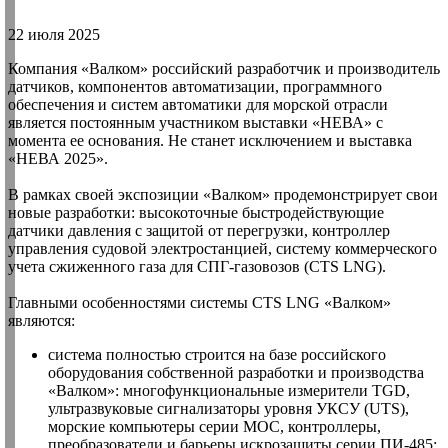
22 июля 2025
Компания «Валком» российский разработчик и производитель
датчиков, компонентов автоматизации, программного
обеспечения и систем автоматики для морской отрасли
является постоянным участником выставки «НЕВА» с
момента ее основания. Не станет исключением и выставка
«НЕВА 2025».
В рамках своей экспозиции «Валком» продемонстрирует свои
новые разработки: высокоточные быстродействующие
датчики давления с защитой от перегрузки, контроллер
управления судовой электростанцией, систему коммерческого
учета сжиженного газа для СПГ-газовозов (CTS LNG).
Главными особенностями системы CTS LNG «Валком»
являются:
система полностью строится на базе российского
оборудования собственной разработки и производства
«Валком»: многофункциональные измерители TGD,
ультразвуковые сигнализаторы уровня УКСУ (UTS),
морские компьютеры серии МОС, контроллеры,
преобразователи и барьеры искрозащиты серии ПИ-485;