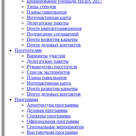
Бронирование площади НЕВА 2027
Типы стендов
Планы павильонов
Интерактивная карта
Делегатские пакеты
Центр импортозамещения
Подписание соглашений
Центр развития карьеры
Центр деловых контактов
Посетителям
Варианты участия
Делегатские пакеты
Руководство посетителя
Список экспонентов
Планы павильонов
Интерактивная карта
Центр развития карьеры
Центр деловых контактов
Программа
Архитектура программы
Деловая программа
Спикеры программы
Официальная программа
Специальные мероприятия
Выставочная программа