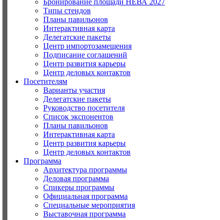
Бронирование площади НЕВА 2027
Типы стендов
Планы павильонов
Интерактивная карта
Делегатские пакеты
Центр импортозамещения
Подписание соглашений
Центр развития карьеры
Центр деловых контактов
Посетителям
Варианты участия
Делегатские пакеты
Руководство посетителя
Список экспонентов
Планы павильонов
Интерактивная карта
Центр развития карьеры
Центр деловых контактов
Программа
Архитектура программы
Деловая программа
Спикеры программы
Официальная программа
Специальные мероприятия
Выставочная программа