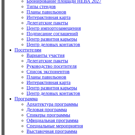
Бронирование площади НЕВА 2027
Типы стендов
Планы павильонов
Интерактивная карта
Делегатские пакеты
Центр импортозамещения
Подписание соглашений
Центр развития карьеры
Центр деловых контактов
Посетителям
Варианты участия
Делегатские пакеты
Руководство посетителя
Список экспонентов
Планы павильонов
Интерактивная карта
Центр развития карьеры
Центр деловых контактов
Программа
Архитектура программы
Деловая программа
Спикеры программы
Официальная программа
Специальные мероприятия
Выставочная программа