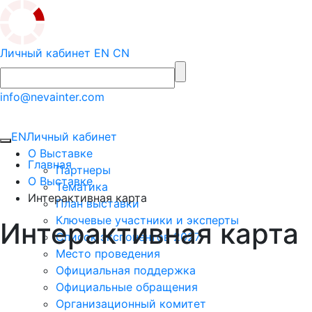
Личный кабинет
EN
CN
info@nevainter.com
EN
Личный кабинет
О Выставке
Главная
Партнеры
О Выставке
Тематика
Интерактивная карта
План выставки
Ключевые участники и эксперты
Интерактивная карта
Список экспонентов 2027
Место проведения
Официальная поддержка
Официальные обращения
Организационный комитет