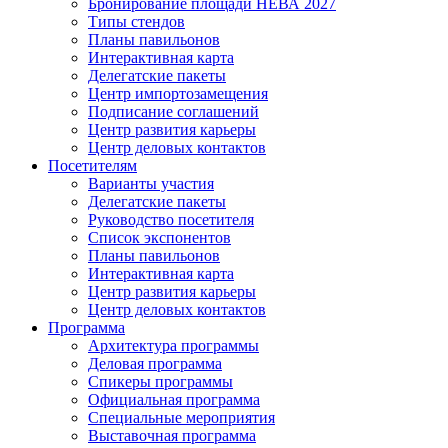
Бронирование площади НЕВА 2027
Типы стендов
Планы павильонов
Интерактивная карта
Делегатские пакеты
Центр импортозамещения
Подписание соглашений
Центр развития карьеры
Центр деловых контактов
Посетителям
Варианты участия
Делегатские пакеты
Руководство посетителя
Список экспонентов
Планы павильонов
Интерактивная карта
Центр развития карьеры
Центр деловых контактов
Программа
Архитектура программы
Деловая программа
Спикеры программы
Официальная программа
Специальные мероприятия
Выставочная программа