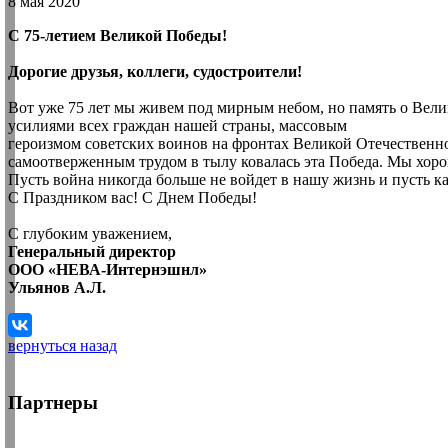
8 мая 2020
С 75-летием Великой Победы!
Дорогие друзья, коллеги, судостроители!
Вот уже 75 лет мы живем под мирным небом, но память о Велик
усилиями всех граждан нашей страны, массовым
героизмом советских воинов на фронтах Великой Отечественн
самоотверженным трудом в тылу ковалась эта Победа. Мы хоро
Пусть война никогда больше не войдет в нашу жизнь и пусть к
С Праздником вас! С Днем Победы!
С глубоким уважением,
Генеральный директор
ООО «НЕВА-Интернэшнл»
Ульянов А.Л.
вернуться назад
Партнеры