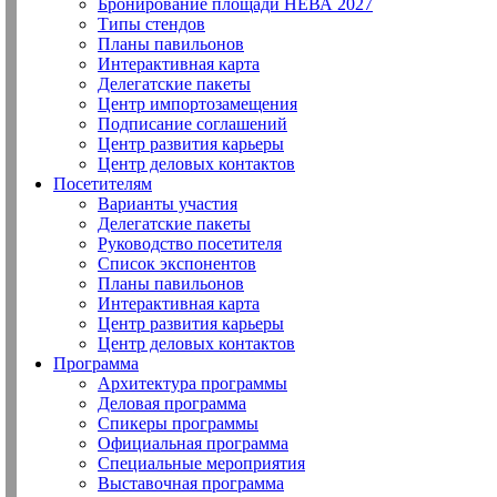
Бронирование площади НЕВА 2027
Типы стендов
Планы павильонов
Интерактивная карта
Делегатские пакеты
Центр импортозамещения
Подписание соглашений
Центр развития карьеры
Центр деловых контактов
Посетителям
Варианты участия
Делегатские пакеты
Руководство посетителя
Список экспонентов
Планы павильонов
Интерактивная карта
Центр развития карьеры
Центр деловых контактов
Программа
Архитектура программы
Деловая программа
Спикеры программы
Официальная программа
Специальные мероприятия
Выставочная программа