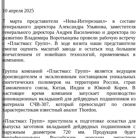
10 апреля 2025
7 марта представители «Нева-Интернэшнл» в составе
генерального директора Александра Ульянова, заместителя
генерального директора Андрея Васильченко и директора по
развитию Владимира Воротынцева провели рабочую встречу
с «Пластмасс Групп». В ходе визита наши представители
смогли оценить масштаб завода и остаться под большим
впечатлением от новейших технологий, применяемых в
компании.
Группа компаний «Пластмасс Групп» является ведущим
производителем и эксклюзивным поставщиком уникальных
синтетических полимеров на территории России, стран
Таможенного союза, Китая, Индии и Южной Кореи. В
настоящее время компания запускает производство
инновационных вкладышей для дейдвудных подшипников из
материала СЧВ-307, который превосходит по своим
характеристикам известный аналог Thordon.
«Пластмасс Групп» приступила к подготовке оснастки для
выпуска заготовок вкладышей дейдвудных подшипников с
наружным диаметром 720 мм. Продукция будет
сертифицирована Российским морским регистром