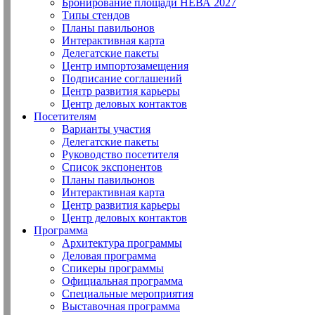
Бронирование площади НЕВА 2027
Типы стендов
Планы павильонов
Интерактивная карта
Делегатские пакеты
Центр импортозамещения
Подписание соглашений
Центр развития карьеры
Центр деловых контактов
Посетителям
Варианты участия
Делегатские пакеты
Руководство посетителя
Список экспонентов
Планы павильонов
Интерактивная карта
Центр развития карьеры
Центр деловых контактов
Программа
Архитектура программы
Деловая программа
Спикеры программы
Официальная программа
Специальные мероприятия
Выставочная программа