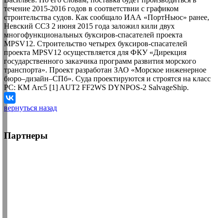
течение 2015-2016 годов в соответствии с графиком
строительства судов. Как сообщало ИАА «ПортНьюс» ранее,
Невский ССЗ 2 июня 2015 года заложил кили двух
многофункциональных буксиров-спасателей проекта
MPSV12. Строительство четырех буксиров-спасателей
проекта MPSV12 осуществляется для ФКУ «Дирекция
государственного заказчика программ развития морского
транспорта». Проект разработан ЗАО «Морское инженерное
бюро–дизайн–СПб». Суда проектируются и строятся на класс
РС: КМ Arc5 [1] AUT2 FF2WS DYNPOS-2 SalvageShip.
вернуться назад
Партнеры