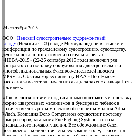
24 сентября 2015
ООО
«Невский судостроительно-судоремонтный
завод»
(Невский ССЗ) в ходе Международной выставки и
конференции по гражданскому судостроению, судоходству,
деятельности портов, освоению океана и шельфа
«НЕВА-2015» (22-25 сентября 2015 года) заключил ряд
контрактов на поставку оборудования для строительства
многофункциональных буксиров-спасателей проекта
MPSV12. Об этом корреспонденту ИАА «ПортНьюс»
рассказал заместитель начальника отдела закупок завода Петр
Васильев.
«Так, в соответствии с подписанными контрактами, поставку
якорно-швартовных механизмов и буксирных лебедок в
количестве четырех комплектов обеспечит компания Adria
Winch. Компания Deno Compressors осуществит поставку
компрессоров, компания Fire Fighting System – систем
специального пожаротушения. Все оборудование будет
поставлено в количестве четырех комплектов», - рассказал
Васильев. По его словам, поставка будет производиться в