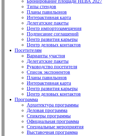
Бронирование площади НЕВА 2027
Типы стендов
Планы павильонов
Интерактивная карта
Делегатские пакеты
Центр импортозамещения
Подписание соглашений
Центр развития карьеры
Центр деловых контактов
Посетителям
Варианты участия
Делегатские пакеты
Руководство посетителя
Список экспонентов
Планы павильонов
Интерактивная карта
Центр развития карьеры
Центр деловых контактов
Программа
Архитектура программы
Деловая программа
Спикеры программы
Официальная программа
Специальные мероприятия
Выставочная программа