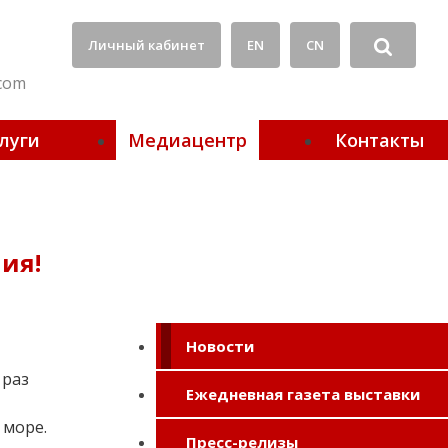
Личный кабинет
EN
CN
.com
луги
Медиацентр
Контакты
ия!
Новости
Ежедневная газета выставки
 море.
Пресс-релизы