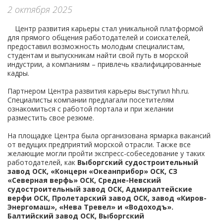
Контакты
2 октября 2025
Центр развития карьеры стал уникальной платформой
для прямого общения работодателей и соискателей,
предоставил возможность молодым специалистам,
студентам и выпускникам найти свой путь в морской
индустрии, а компаниям – привлечь квалифицированные
кадры.
Партнером Центра развития карьеры выступил hh.ru.
Специалисты компании предлагали посетителям
ознакомиться с работой портала и при желании
разместить свое резюме.
На площадке Центра была организована ярмарка вакансий
от ведущих предприятий морской отрасли. Также все
желающие могли пройти экспресс-собеседование у таких
работодателей, как
Выборгский судостроительный
завод ОСК, «Концерн «Океанприбор» ОСК, СЗ
«Северная верфь» ОСК, Средне-Невский
судостроительный завод ОСК, Адмиралтейские
верфи ОСК, Пролетарский завод ОСК, завод «Киров-
Энергомаш», «Нева Тревел» и «Водоходъ».
Балтийский завод ОСК, Выборгский