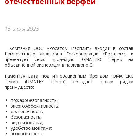
отечественных верфей
Контакты
15 июля 2025
Компания ООО «Росатом Изоплит» входит в состав
Композитного дивизиона Госкорпорации «Росатом», и
презентует свою продукцию ЮМАТЕКС Термо на
объединённой экспозиции в павильоне G.
Каменная вата под инновационным брендом ЮМАТЕКС
Термо (UMATEX Termo) обладает целым рядом
преимуществ:
пожаробезопасность;
энергоэффективность;
долговечность;
безопасность;
звукоизоляция;
удобство монтажа;
экологичность.