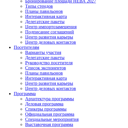
Бронирование площади НЕВА 2027
Типы стендов
Планы павильонов
Интерактивная карта
Делегатские пакеты
Центр импортозамещения
Подписание соглашений
Центр развития карьеры
Центр деловых контактов
Посетителям
Варианты участия
Делегатские пакеты
Руководство посетителя
Список экспонентов
Планы павильонов
Интерактивная карта
Центр развития карьеры
Центр деловых контактов
Программа
Архитектура программы
Деловая программа
Спикеры программы
Официальная программа
Специальные мероприятия
Выставочная программа