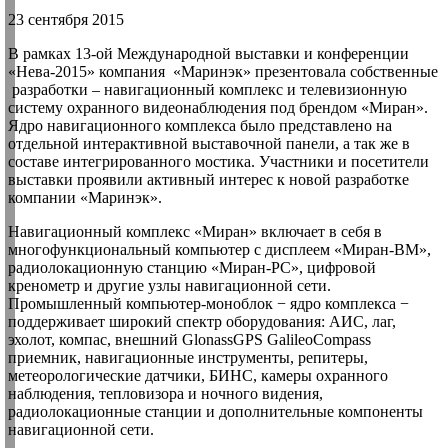
23 сентября 2015
В рамках 13-ой Международной выставки и конференции
«Нева-2015» компания «Маринэк» презентовала собственные
разработки – навигационный комплекс и телевизионную
систему охранного видеонаблюдения под брендом «Миран».
Ядро навигационного комплекса было представлено на
отдельной интерактивной выставочной панели, а так же в
составе интегрированного мостика. Участники и посетители
выставки проявили активный интерес к новой разработке
компании «Маринэк».
Навигационный комплекс «Миран» включает в себя в
многофункциональный компьютер с дисплеем «Миран-ВМ»,
радиолокационную станцию «Миран-РС», цифровой
кренометр и другие узлы навигационной сети.
Промышленный компьютер-моноблок − ядро комплекса −
поддерживает широкий спектр оборудования: АИС, лаг,
эхолот, компас, внешний GlonassGPS GalileoCompass
приемник, навигационные инструменты, репитеры,
метеорологические датчики, БИНС, камеры охранного
наблюдения, тепловизора и ночного видения,
радиолокационные станции и дополнительные компоненты
навигационной сети.