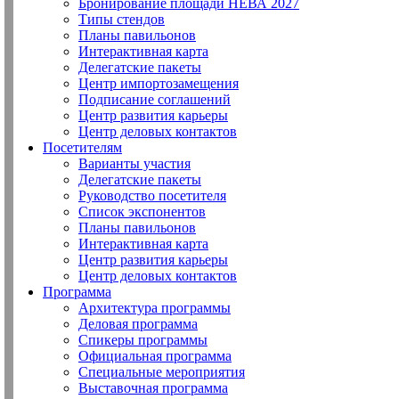
Бронирование площади НЕВА 2027
Типы стендов
Планы павильонов
Интерактивная карта
Делегатские пакеты
Центр импортозамещения
Подписание соглашений
Центр развития карьеры
Центр деловых контактов
Посетителям
Варианты участия
Делегатские пакеты
Руководство посетителя
Список экспонентов
Планы павильонов
Интерактивная карта
Центр развития карьеры
Центр деловых контактов
Программа
Архитектура программы
Деловая программа
Спикеры программы
Официальная программа
Специальные мероприятия
Выставочная программа