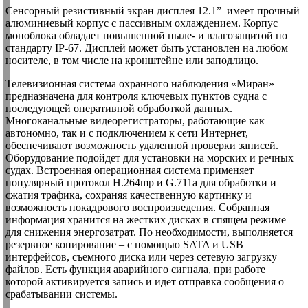
Сенсорный резистивный экран дисплея 12.1” имеет прочный
алюминиевый корпус с пассивным охлаждением. Корпус
моноблока обладает повышенной пыле- и влагозащитой по
стандарту IP-67. Дисплей может быть установлен на любом
носителе, в том числе на кронштейне или заподлицо.
Телевизионная система охранного наблюдения «Миран»
предназначена для контроля ключевых пунктов судна с
последующей оперативной обработкой данных.
Многоканальные видеорегистраторы, работающие как
автономно, так и с подключением к сети Интернет,
обеспечивают возможность удаленной проверки записей.
Оборудование подойдет для установки на морских и речных
судах. Встроенная операционная система применяет
популярный протокол H.264mp и G.711a для обработки и
сжатия трафика, сохраняя качественную картинку и
возможность покадрового воспроизведения. Собранная
информация хранится на жестких дисках в спящем режиме
для снижения энергозатрат. По необходимости, выполняется
резервное копирование – с помощью SATA и USB
интерфейсов, съемного диска или через сетевую загрузку
файлов. Есть функция аварийного сигнала, при работе
которой активируется запись и идет отправка сообщения о
срабатывании системы.