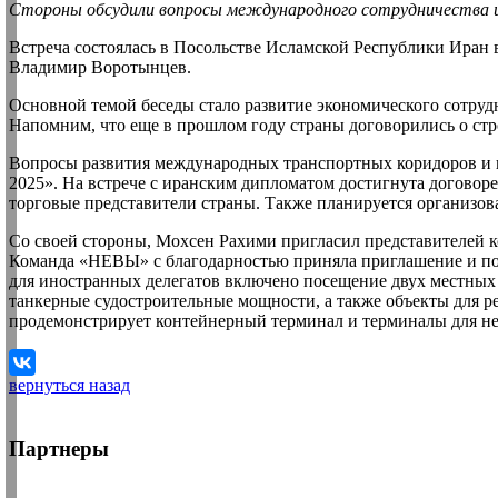
Стороны обсудили вопросы международного сотрудничества и
Встреча состоялась в Посольстве Исламской Республики Ира
Владимир Воротынцев.
Основной темой беседы стало развитие экономического сотрудн
Напомним, что еще в прошлом году страны договорились о ст
Вопросы развития международных транспортных коридоров и 
2025». На встрече с иранским дипломатом достигнута договор
торговые представители страны. Также планируется организо
Со своей стороны, Мохсен Рахими пригласил представителей 
Команда «НЕВЫ» с благодарностью приняла приглашение и посе
для иностранных делегатов включено посещение двух местных
танкерные судостроительные мощности, а также объекты для р
продемонстрирует контейнерный терминал и терминалы для не
вернуться назад
Партнеры