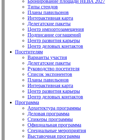
Бронирование площади НЕВА 2027
Типы стендов
Планы павильонов
Интерактивная карта
Делегатские пакеты
Центр импортозамещения
Подписание соглашений
Центр развития карьеры
Центр деловых контактов
Посетителям
Варианты участия
Делегатские пакеты
Руководство посетителя
Список экспонентов
Планы павильонов
Интерактивная карта
Центр развития карьеры
Центр деловых контактов
Программа
Архитектура программы
Деловая программа
Спикеры программы
Официальная программа
Специальные мероприятия
Выставочная программа