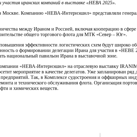
 участия иранских компаний в выставке «НЕВА 2025».
н в Москве. Компанию «НЕВА-Интернэшнл» представляли генера
ичества между Ираном и Россией, включая кооперацию в сфере с
роительстве общего торгового флота для МТК «Север – Юг».
повышения эффективности логистических схем будут широко о
енность о формировании делегации Ирана для участия в «НЕВЕ 
вать национальный павильон Ирана в выставочной зоне.
компании «НЕВА-Интернэшнл» на отраслевую выставку IRANIMEX 
тит мероприятие в качестве делегатов. Уже запланирован ряд 
 предприятий. Так, в Комплексе судостроения и оффшорных инд
емонта и технического обслуживания флота. Организация порто
фти и химических веществ.