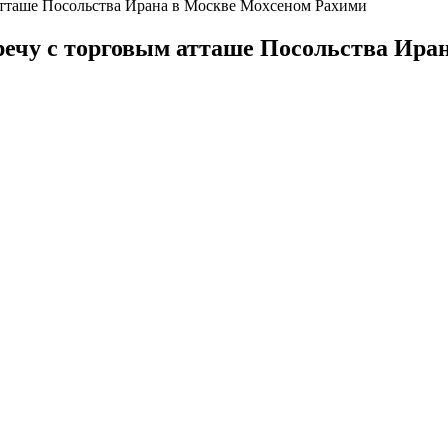
тташе Посольства Ирана в Москве Мохсеном Рахими
ечу с торговым атташе Посольства Ира