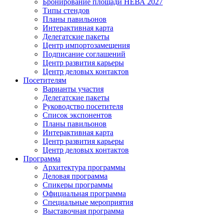
Бронирование площади НЕВА 2027
Типы стендов
Планы павильонов
Интерактивная карта
Делегатские пакеты
Центр импортозамещения
Подписание соглашений
Центр развития карьеры
Центр деловых контактов
Посетителям
Варианты участия
Делегатские пакеты
Руководство посетителя
Список экспонентов
Планы павильонов
Интерактивная карта
Центр развития карьеры
Центр деловых контактов
Программа
Архитектура программы
Деловая программа
Спикеры программы
Официальная программа
Специальные мероприятия
Выставочная программа