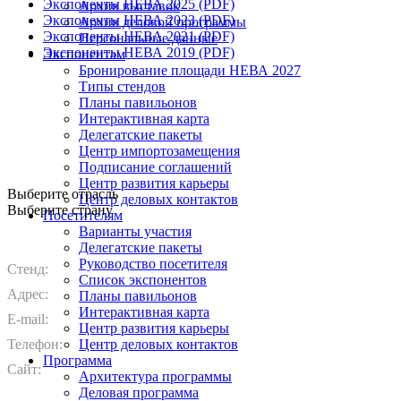
Экспоненты НЕВА 2025 (PDF)
Архив выставок
Экспоненты НЕВА 2023 (PDF)
Архив деловой программы
Экспоненты НЕВА 2021 (PDF)
Персональные данные
Экспоненты НЕВА 2019 (PDF)
Экспонентам
Бронирование площади НЕВА 2027
Типы стендов
Планы павильонов
Интерактивная карта
Делегатские пакеты
Центр импортозамещения
Подписание соглашений
Центр развития карьеры
Выберите отрасль
Центр деловых контактов
Выберите страну
Посетителям
Варианты участия
Делегатские пакеты
Руководство посетителя
Стенд:
Список экспонентов
Адрес:
Планы павильонов
Интерактивная карта
E-mail:
Центр развития карьеры
Телефон:
Центр деловых контактов
Программа
Сайт:
Архитектура программы
Деловая программа