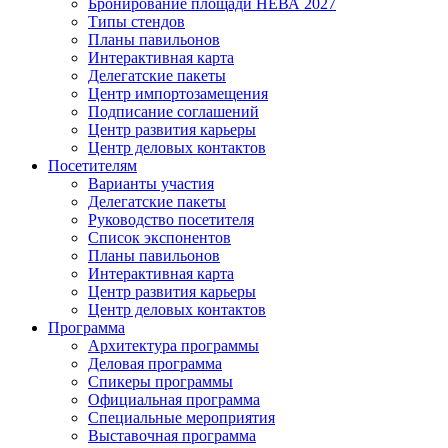
Бронирование площади НЕВА 2027
Типы стендов
Планы павильонов
Интерактивная карта
Делегатские пакеты
Центр импортозамещения
Подписание соглашений
Центр развития карьеры
Центр деловых контактов
Посетителям
Варианты участия
Делегатские пакеты
Руководство посетителя
Список экспонентов
Планы павильонов
Интерактивная карта
Центр развития карьеры
Центр деловых контактов
Программа
Архитектура программы
Деловая программа
Спикеры программы
Официальная программа
Специальные мероприятия
Выставочная программа