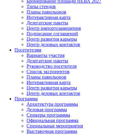
Бронирование площади НЕВА 2027
Типы стендов
Планы павильонов
Интерактивная карта
Делегатские пакеты
Центр импортозамещения
Подписание соглашений
Центр развития карьеры
Центр деловых контактов
Посетителям
Варианты участия
Делегатские пакеты
Руководство посетителя
Список экспонентов
Планы павильонов
Интерактивная карта
Центр развития карьеры
Центр деловых контактов
Программа
Архитектура программы
Деловая программа
Спикеры программы
Официальная программа
Специальные мероприятия
Выставочная программа