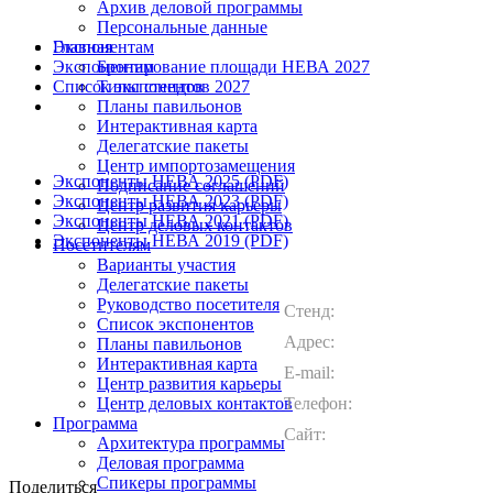
Архив деловой программы
Персональные данные
Экспонентам
Главная
Экспонентам
Бронирование площади НЕВА 2027
Список экспонентов 2027
Типы стендов
Планы павильонов
Интерактивная карта
Делегатские пакеты
Центр импортозамещения
Экспоненты НЕВА 2025 (PDF)
Подписание соглашений
Экспоненты НЕВА 2023 (PDF)
Центр развития карьеры
Экспоненты НЕВА 2021 (PDF)
Центр деловых контактов
Экспоненты НЕВА 2019 (PDF)
Посетителям
Варианты участия
Делегатские пакеты
Руководство посетителя
Стенд:
Список экспонентов
Адрес:
Планы павильонов
Интерактивная карта
E-mail:
Центр развития карьеры
Центр деловых контактов
Телефон:
Программа
Сайт:
Архитектура программы
Деловая программа
Спикеры программы
Поделиться