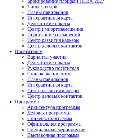
Бронирование площади НЕВА 2027
Типы стендов
Планы павильонов
Интерактивная карта
Делегатские пакеты
Центр импортозамещения
Подписание соглашений
Центр развития карьеры
Центр деловых контактов
Посетителям
Варианты участия
Делегатские пакеты
Руководство посетителя
Список экспонентов
Планы павильонов
Интерактивная карта
Центр развития карьеры
Центр деловых контактов
Программа
Архитектура программы
Деловая программа
Спикеры программы
Официальная программа
Специальные мероприятия
Выставочная программа