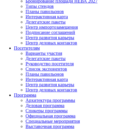
Бронирование площади НЕВА 2027
Типы стендов
Планы павильонов
Интерактивная карта
Делегатские пакеты
Центр импортозамещения
Подписание соглашений
Центр развития карьеры
Центр деловых контактов
Посетителям
Варианты участия
Делегатские пакеты
Руководство посетителя
Список экспонентов
Планы павильонов
Интерактивная карта
Центр развития карьеры
Центр деловых контактов
Программа
Архитектура программы
Деловая программа
Спикеры программы
Официальная программа
Специальные мероприятия
Выставочная программа