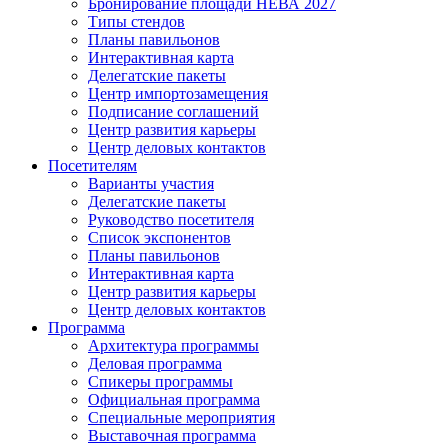
Бронирование площади НЕВА 2027
Типы стендов
Планы павильонов
Интерактивная карта
Делегатские пакеты
Центр импортозамещения
Подписание соглашений
Центр развития карьеры
Центр деловых контактов
Посетителям
Варианты участия
Делегатские пакеты
Руководство посетителя
Список экспонентов
Планы павильонов
Интерактивная карта
Центр развития карьеры
Центр деловых контактов
Программа
Архитектура программы
Деловая программа
Спикеры программы
Официальная программа
Специальные мероприятия
Выставочная программа