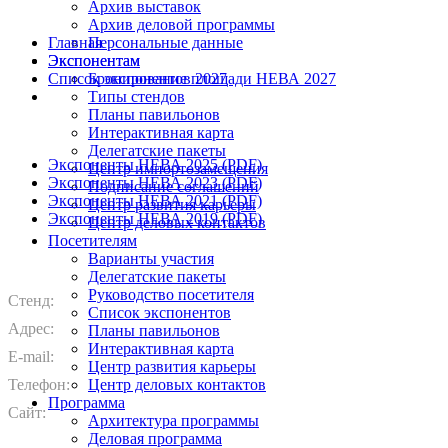
Архив выставок
Архив деловой программы
Главная
Персональные данные
Экспонентам
Экспонентам
Список экспонентов 2027
Бронирование площади НЕВА 2027
Типы стендов
Планы павильонов
Интерактивная карта
Делегатские пакеты
Экспоненты НЕВА 2025 (PDF)
Центр импортозамещения
Экспоненты НЕВА 2023 (PDF)
Подписание соглашений
Экспоненты НЕВА 2021 (PDF)
Центр развития карьеры
Экспоненты НЕВА 2019 (PDF)
Центр деловых контактов
Посетителям
Варианты участия
Делегатские пакеты
Руководство посетителя
Стенд:
Список экспонентов
Адрес:
Планы павильонов
Интерактивная карта
E-mail:
Центр развития карьеры
Телефон:
Центр деловых контактов
Программа
Сайт:
Архитектура программы
Деловая программа