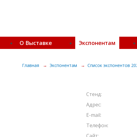
О Выставке
Экспонентам
Главная
Экспонентам
Список экспонентов 2
Стенд:
Адрес:
E-mail:
Телефон:
Сайт: