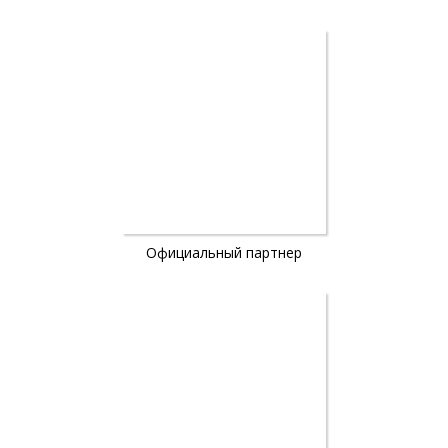
Официальный партнер