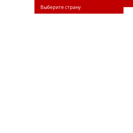
Экспоненты НЕВА 2019 (PDF)
Выберите страну