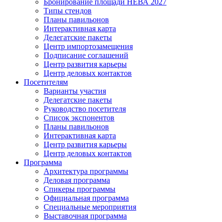
Бронирование площади НЕВА 2027
Типы стендов
Планы павильонов
Интерактивная карта
Делегатские пакеты
Центр импортозамещения
Подписание соглашений
Центр развития карьеры
Центр деловых контактов
Посетителям
Варианты участия
Делегатские пакеты
Руководство посетителя
Список экспонентов
Планы павильонов
Интерактивная карта
Центр развития карьеры
Центр деловых контактов
Программа
Архитектура программы
Деловая программа
Спикеры программы
Официальная программа
Специальные мероприятия
Выставочная программа