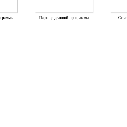
ограммы
Партнер деловой программы
Стра
197110, г. Санкт-Петербург, вн.тер.г. муниципальный