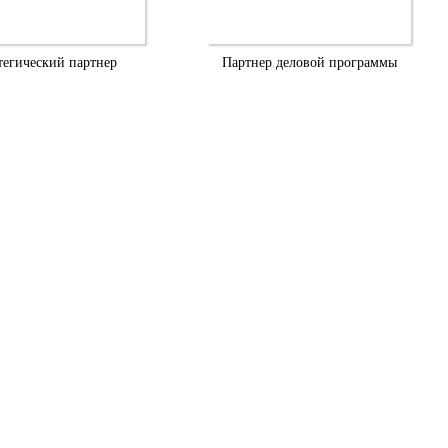
тегический партнер
Партнер деловой программы
О выставке
Экспонентам