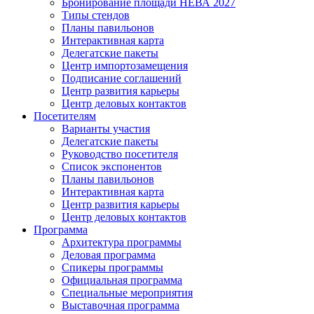
Бронирование площади НЕВА 2027
Типы стендов
Планы павильонов
Интерактивная карта
Делегатские пакеты
Центр импортозамещения
Подписание соглашений
Центр развития карьеры
Центр деловых контактов
Посетителям
Варианты участия
Делегатские пакеты
Руководство посетителя
Список экспонентов
Планы павильонов
Интерактивная карта
Центр развития карьеры
Центр деловых контактов
Программа
Архитектура программы
Деловая программа
Спикеры программы
Официальная программа
Специальные мероприятия
Выставочная программа