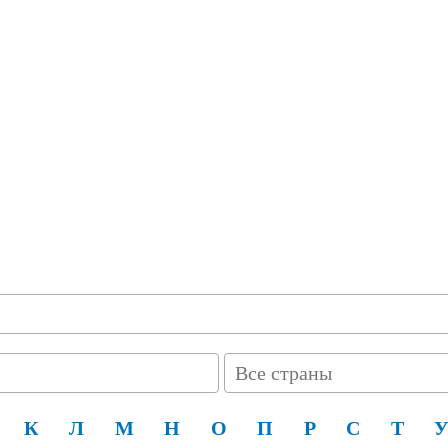
Все страны
К
Л
М
Н
О
П
Р
С
Т