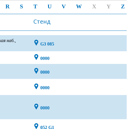
R
S
T
U
V
W
X
Y
Z
Стенд
ая наб.,
G3 085
0000
0000
0000
0000
052 G1