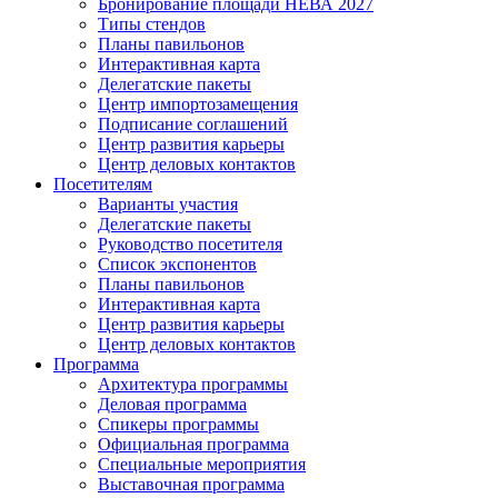
Бронирование площади НЕВА 2027
Типы стендов
Планы павильонов
Интерактивная карта
Делегатские пакеты
Центр импортозамещения
Подписание соглашений
Центр развития карьеры
Центр деловых контактов
Посетителям
Варианты участия
Делегатские пакеты
Руководство посетителя
Список экспонентов
Планы павильонов
Интерактивная карта
Центр развития карьеры
Центр деловых контактов
Программа
Архитектура программы
Деловая программа
Спикеры программы
Официальная программа
Специальные мероприятия
Выставочная программа