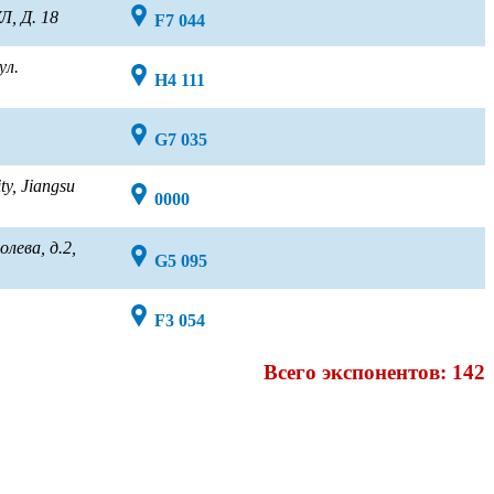
, Д. 18
F7 044
ул.
H4 111
G7 035
y, Jiangsu
0000
лева, д.2,
G5 095
F3 054
Всего экспонентов: 142