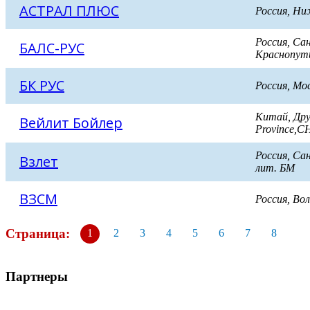
АСТРАЛ ПЛЮС
Россия, Н
Россия, Са
БАЛС-РУС
Краснопути
БК РУС
Россия, Мо
Китай, Друг
Вейлит Бойлер
Province,C
Россия, Са
Взлет
лит. БМ
ВЗСМ
Россия, Во
Страница:
1
2
3
4
5
6
7
8
Партнеры