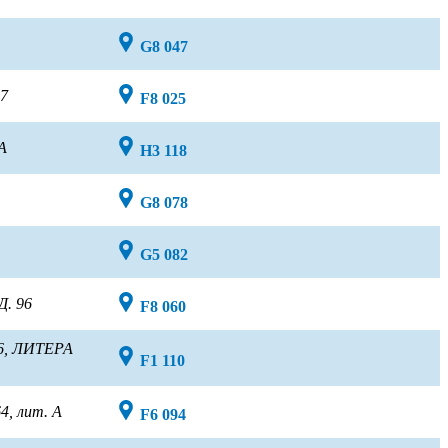
G8 047
 7
F8 025
 А
H3 118
G8 078
G5 082
Д. 96
F8 060
.6, ЛИТЕРА
F1 110
4, лит. А
F6 094