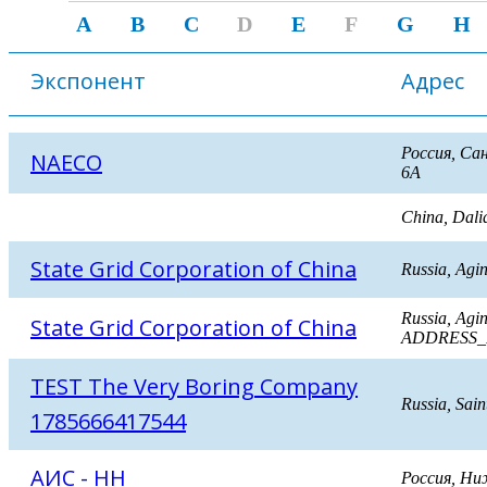
A
B
C
D
E
F
G
H
Экспонент
Адрес
Россия, Са
NAECO
6А
China, Dalia
State Grid Corporation of China
Russia, Ag
Russia, Ag
State Grid Corporation of China
ADDRESS_
TEST The Very Boring Company
Russia, Sain
1785666417544
АИС - НН
Россия, Ни