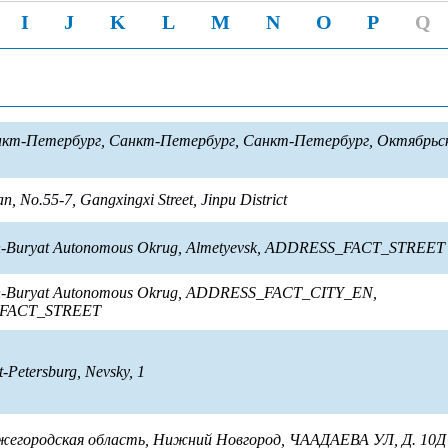
I
J
K
L
M
N
O
P
Q
нкт-Петербург, Санкт-Петербург, Санкт-Петербург, Октябрьск
n, No.55-7, Gangxingxi Street, Jinpu District
in-Buryat Autonomous Okrug, Almetyevsk, ADDRESS_FACT_STREET
in-Buryat Autonomous Okrug, ADDRESS_FACT_CITY_EN,
FACT_STREET
t-Petersburg, Nevsky, 1
жегородская область, Нижний Новгород, ЧААДАЕВА УЛ, Д. 10Д