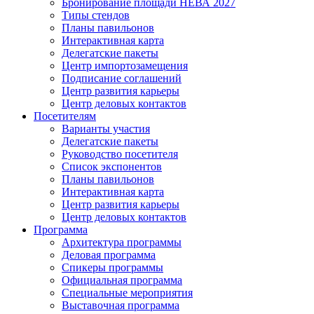
Бронирование площади НЕВА 2027
Типы стендов
Планы павильонов
Интерактивная карта
Делегатские пакеты
Центр импортозамещения
Подписание соглашений
Центр развития карьеры
Центр деловых контактов
Посетителям
Варианты участия
Делегатские пакеты
Руководство посетителя
Список экспонентов
Планы павильонов
Интерактивная карта
Центр развития карьеры
Центр деловых контактов
Программа
Архитектура программы
Деловая программа
Спикеры программы
Официальная программа
Специальные мероприятия
Выставочная программа