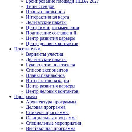
Бронирование площади НЕВА 2027
Типы стендов
Планы павильонов
Интерактивная карта
Делегатские пакеты
Центр импортозамещения
Подписание соглашений
Центр развития карьеры
Центр деловых контактов
Посетителям
Варианты участия
Делегатские пакеты
Руководство посетителя
Список экспонентов
Планы павильонов
Интерактивная карта
Центр развития карьеры
Центр деловых контактов
Программа
Архитектура программы
Деловая программа
Спикеры программы
Официальная программа
Специальные мероприятия
Выставочная программа