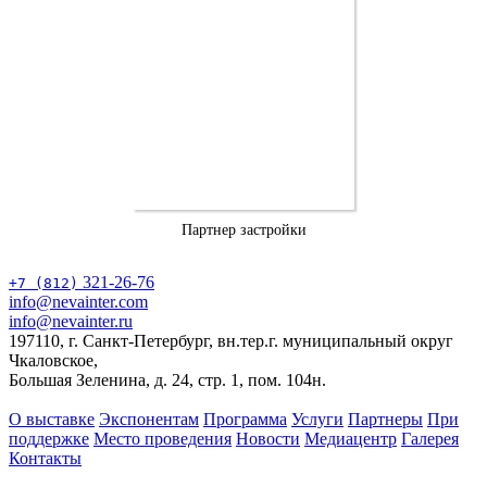
Партнер застройки
321-26-76
+7 (812)
info@nevainter.com
info@nevainter.ru
197110, г. Санкт-Петербург, вн.тер.г. муниципальный округ
Чкаловское,
Большая Зеленина, д. 24, стр. 1, пом. 104н.
О выставке
Экспонентам
Программа
Услуги
Партнеры
При
поддержке
Место проведения
Новости
Медиацентр
Галерея
Контакты