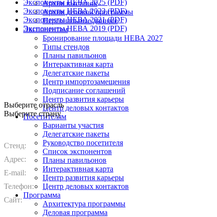
Экспоненты НЕВА 2025 (PDF)
Архив выставок
Экспоненты НЕВА 2023 (PDF)
Архив деловой программы
Экспоненты НЕВА 2021 (PDF)
Персональные данные
Экспоненты НЕВА 2019 (PDF)
Экспонентам
Бронирование площади НЕВА 2027
Типы стендов
Планы павильонов
Интерактивная карта
Делегатские пакеты
Центр импортозамещения
Подписание соглашений
Центр развития карьеры
Выберите отрасль
Центр деловых контактов
Выберите страну
Посетителям
Варианты участия
Делегатские пакеты
Руководство посетителя
Стенд:
Список экспонентов
Адрес:
Планы павильонов
Интерактивная карта
E-mail:
Центр развития карьеры
Телефон:
Центр деловых контактов
Программа
Сайт:
Архитектура программы
Деловая программа