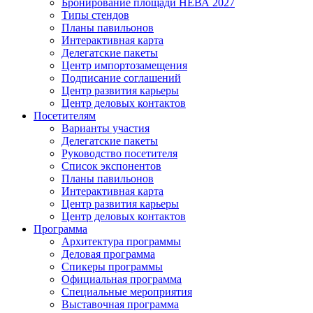
Бронирование площади НЕВА 2027
Типы стендов
Планы павильонов
Интерактивная карта
Делегатские пакеты
Центр импортозамещения
Подписание соглашений
Центр развития карьеры
Центр деловых контактов
Посетителям
Варианты участия
Делегатские пакеты
Руководство посетителя
Список экспонентов
Планы павильонов
Интерактивная карта
Центр развития карьеры
Центр деловых контактов
Программа
Архитектура программы
Деловая программа
Спикеры программы
Официальная программа
Специальные мероприятия
Выставочная программа