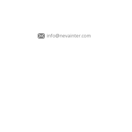
info@nevainter.com
О Выставке
Экспонентам
Посетителям
Программа
Услуги
Медиацентр