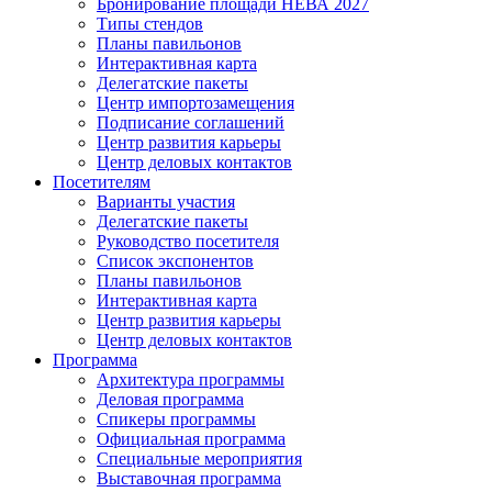
Бронирование площади НЕВА 2027
Типы стендов
Планы павильонов
Интерактивная карта
Делегатские пакеты
Центр импортозамещения
Подписание соглашений
Центр развития карьеры
Центр деловых контактов
Посетителям
Варианты участия
Делегатские пакеты
Руководство посетителя
Список экспонентов
Планы павильонов
Интерактивная карта
Центр развития карьеры
Центр деловых контактов
Программа
Архитектура программы
Деловая программа
Спикеры программы
Официальная программа
Специальные мероприятия
Выставочная программа