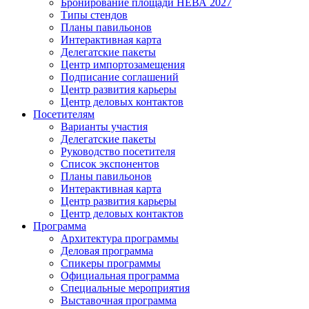
Бронирование площади НЕВА 2027
Типы стендов
Планы павильонов
Интерактивная карта
Делегатские пакеты
Центр импортозамещения
Подписание соглашений
Центр развития карьеры
Центр деловых контактов
Посетителям
Варианты участия
Делегатские пакеты
Руководство посетителя
Список экспонентов
Планы павильонов
Интерактивная карта
Центр развития карьеры
Центр деловых контактов
Программа
Архитектура программы
Деловая программа
Спикеры программы
Официальная программа
Специальные мероприятия
Выставочная программа