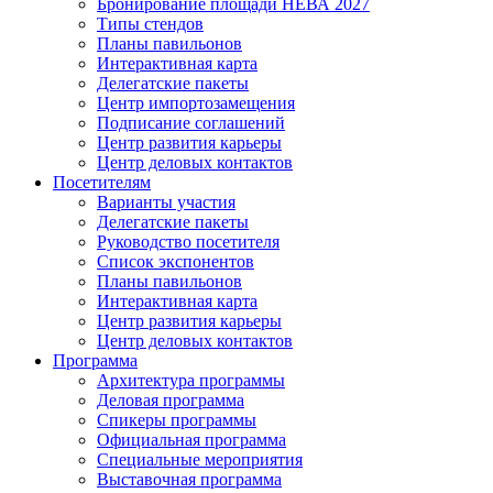
Бронирование площади НЕВА 2027
Типы стендов
Планы павильонов
Интерактивная карта
Делегатские пакеты
Центр импортозамещения
Подписание соглашений
Центр развития карьеры
Центр деловых контактов
Посетителям
Варианты участия
Делегатские пакеты
Руководство посетителя
Список экспонентов
Планы павильонов
Интерактивная карта
Центр развития карьеры
Центр деловых контактов
Программа
Архитектура программы
Деловая программа
Спикеры программы
Официальная программа
Специальные мероприятия
Выставочная программа