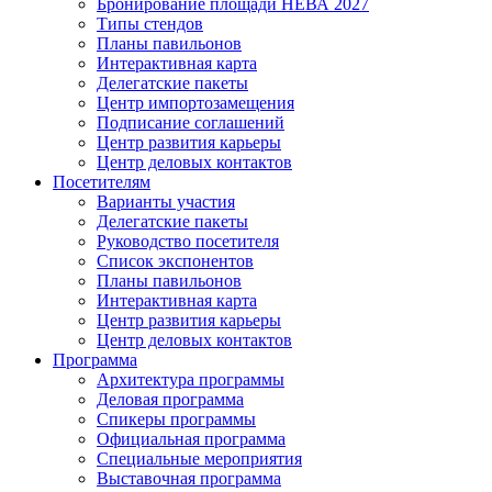
Бронирование площади НЕВА 2027
Типы стендов
Планы павильонов
Интерактивная карта
Делегатские пакеты
Центр импортозамещения
Подписание соглашений
Центр развития карьеры
Центр деловых контактов
Посетителям
Варианты участия
Делегатские пакеты
Руководство посетителя
Список экспонентов
Планы павильонов
Интерактивная карта
Центр развития карьеры
Центр деловых контактов
Программа
Архитектура программы
Деловая программа
Спикеры программы
Официальная программа
Специальные мероприятия
Выставочная программа