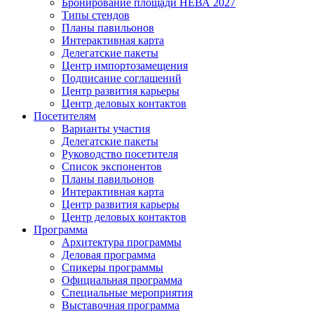
Бронирование площади НЕВА 2027
Типы стендов
Планы павильонов
Интерактивная карта
Делегатские пакеты
Центр импортозамещения
Подписание соглашений
Центр развития карьеры
Центр деловых контактов
Посетителям
Варианты участия
Делегатские пакеты
Руководство посетителя
Список экспонентов
Планы павильонов
Интерактивная карта
Центр развития карьеры
Центр деловых контактов
Программа
Архитектура программы
Деловая программа
Спикеры программы
Официальная программа
Специальные мероприятия
Выставочная программа