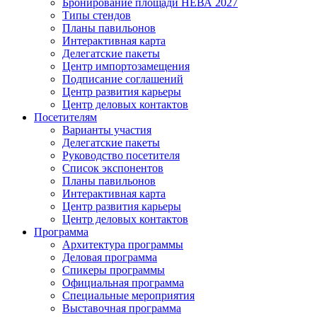
Бронирование площади НЕВА 2027
Типы стендов
Планы павильонов
Интерактивная карта
Делегатские пакеты
Центр импортозамещения
Подписание соглашений
Центр развития карьеры
Центр деловых контактов
Посетителям
Варианты участия
Делегатские пакеты
Руководство посетителя
Список экспонентов
Планы павильонов
Интерактивная карта
Центр развития карьеры
Центр деловых контактов
Программа
Архитектура программы
Деловая программа
Спикеры программы
Официальная программа
Специальные мероприятия
Выставочная программа