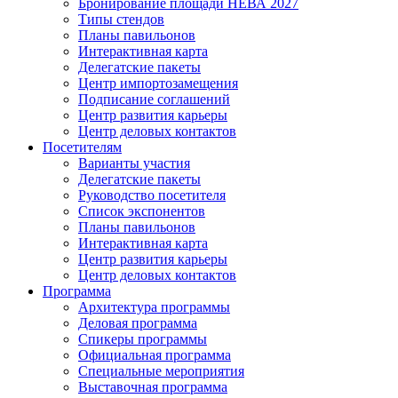
Бронирование площади НЕВА 2027
Типы стендов
Планы павильонов
Интерактивная карта
Делегатские пакеты
Центр импортозамещения
Подписание соглашений
Центр развития карьеры
Центр деловых контактов
Посетителям
Варианты участия
Делегатские пакеты
Руководство посетителя
Список экспонентов
Планы павильонов
Интерактивная карта
Центр развития карьеры
Центр деловых контактов
Программа
Архитектура программы
Деловая программа
Спикеры программы
Официальная программа
Специальные мероприятия
Выставочная программа