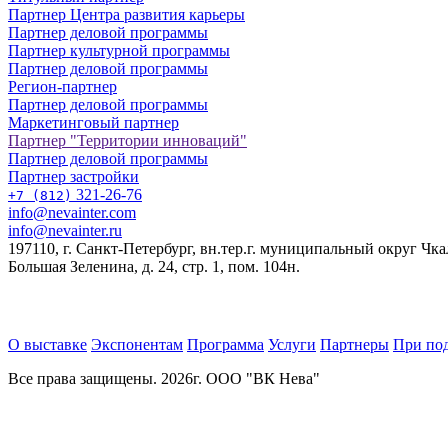
Партнер Центра развития карьеры
Партнер деловой программы
Партнер культурной программы
Партнер деловой программы
Регион-партнер
Партнер деловой программы
Маркетинговый партнер
Партнер "Территории инноваций"
Партнер деловой программы
Партнер застройки
321-26-76
+7 (812)
info@nevainter.com
info@nevainter.ru
197110, г. Санкт-Петербург, вн.тер.г. муниципальный округ Чка
Большая Зеленина, д. 24, стр. 1, пом. 104н.
О выставке
Экспонентам
Программа
Услуги
Партнеры
При по
Все права защищены. 2026г. ООО "ВК Нева"