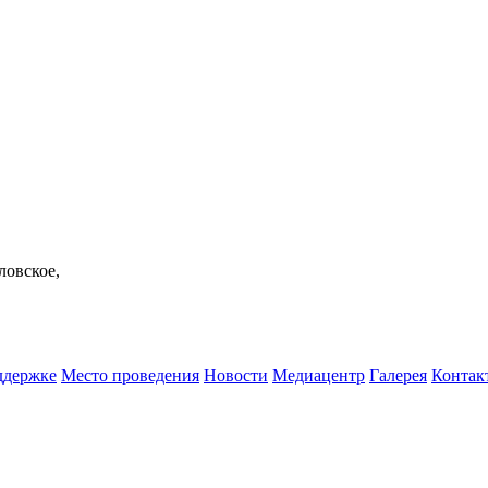
ловское,
ддержке
Место проведения
Новости
Медиацентр
Галерея
Контак