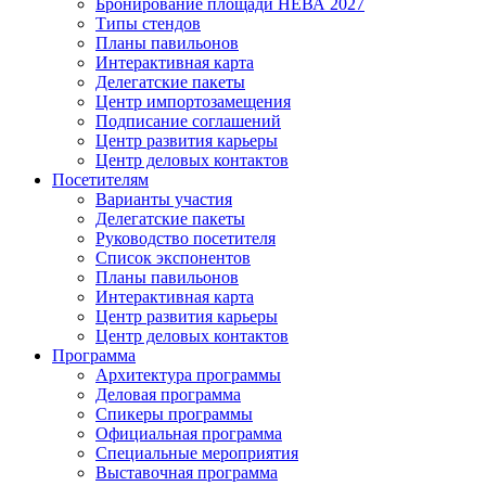
Бронирование площади НЕВА 2027
Типы стендов
Планы павильонов
Интерактивная карта
Делегатские пакеты
Центр импортозамещения
Подписание соглашений
Центр развития карьеры
Центр деловых контактов
Посетителям
Варианты участия
Делегатские пакеты
Руководство посетителя
Список экспонентов
Планы павильонов
Интерактивная карта
Центр развития карьеры
Центр деловых контактов
Программа
Архитектура программы
Деловая программа
Спикеры программы
Официальная программа
Специальные мероприятия
Выставочная программа