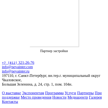
Партнер застройки
321-26-76
+7 (812)
info@nevainter.com
info@nevainter.ru
197110, г. Санкт-Петербург, вн.тер.г. муниципальный округ
Чкаловское,
Большая Зеленина, д. 24, стр. 1, пом. 104н.
О выставке
Экспонентам
Программа
Услуги
Партнеры
При
поддержке
Место проведения
Новости
Медиацентр
Галерея
Контакты