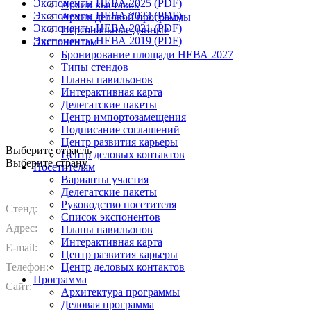
Экспоненты НЕВА 2025 (PDF)
Архив выставок
Экспоненты НЕВА 2023 (PDF)
Архив деловой программы
Экспоненты НЕВА 2021 (PDF)
Персональные данные
Экспоненты НЕВА 2019 (PDF)
Экспонентам
Бронирование площади НЕВА 2027
Типы стендов
Планы павильонов
Интерактивная карта
Делегатские пакеты
Центр импортозамещения
Подписание соглашений
Центр развития карьеры
Выберите отрасль
Центр деловых контактов
Выберите страну
Посетителям
Варианты участия
Делегатские пакеты
Руководство посетителя
Стенд:
Список экспонентов
Адрес:
Планы павильонов
Интерактивная карта
E-mail:
Центр развития карьеры
Телефон:
Центр деловых контактов
Программа
Сайт:
Архитектура программы
Деловая программа