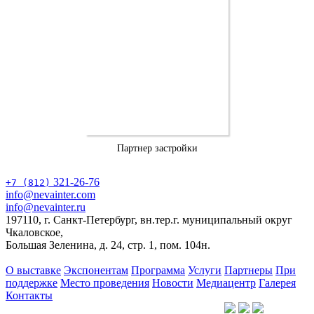
Партнер застройки
321-26-76
+7 (812)
info@nevainter.com
info@nevainter.ru
197110, г. Санкт-Петербург, вн.тер.г. муниципальный округ
Чкаловское,
Большая Зеленина, д. 24, стр. 1, пом. 104н.
О выставке
Экспонентам
Программа
Услуги
Партнеры
При
поддержке
Место проведения
Новости
Медиацентр
Галерея
Контакты