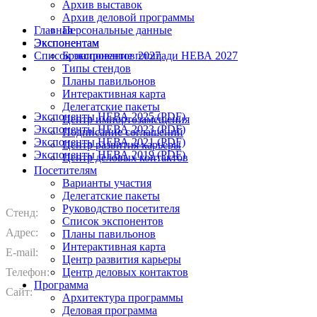
Архив выставок
Архив деловой программы
Главная
Персональные данные
Экспонентам
Экспонентам
Список экспонентов 2027
Бронирование площади НЕВА 2027
Типы стендов
Планы павильонов
Интерактивная карта
Делегатские пакеты
Экспоненты НЕВА 2025 (PDF)
Центр импортозамещения
Экспоненты НЕВА 2023 (PDF)
Подписание соглашений
Экспоненты НЕВА 2021 (PDF)
Центр развития карьеры
Экспоненты НЕВА 2019 (PDF)
Центр деловых контактов
Посетителям
Варианты участия
Делегатские пакеты
Руководство посетителя
Стенд:
Список экспонентов
Адрес:
Планы павильонов
Интерактивная карта
E-mail:
Центр развития карьеры
Телефон:
Центр деловых контактов
Программа
Сайт:
Архитектура программы
Деловая программа