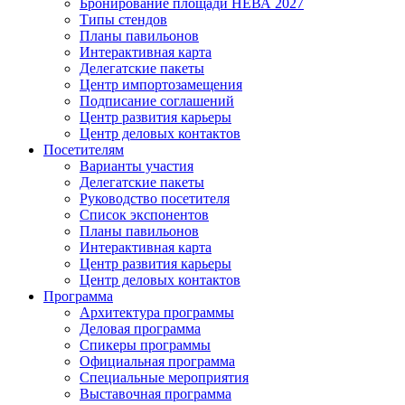
Бронирование площади НЕВА 2027
Типы стендов
Планы павильонов
Интерактивная карта
Делегатские пакеты
Центр импортозамещения
Подписание соглашений
Центр развития карьеры
Центр деловых контактов
Посетителям
Варианты участия
Делегатские пакеты
Руководство посетителя
Список экспонентов
Планы павильонов
Интерактивная карта
Центр развития карьеры
Центр деловых контактов
Программа
Архитектура программы
Деловая программа
Спикеры программы
Официальная программа
Специальные мероприятия
Выставочная программа