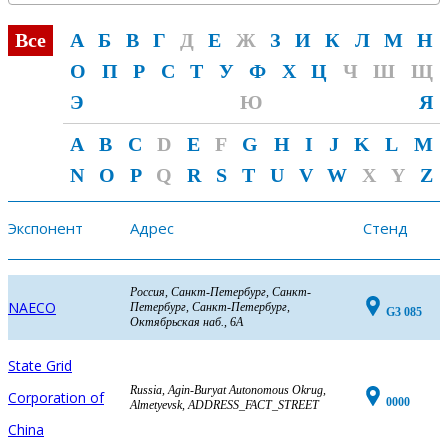
Все
А
Б
В
Г
Д
Е
Ж
З
И
К
Л
М
Н
О
П
Р
С
Т
У
Ф
Х
Ц
Ч
Ш
Щ
Э
Ю
Я
A
B
C
D
E
F
G
H
I
J
K
L
M
N
O
P
Q
R
S
T
U
V
W
X
Y
Z
Экспонент
Адрес
Стенд
Россия, Санкт-Петербург, Санкт-
NAECO
Петербург, Санкт-Петербург,
G3 085
Октябрьская наб., 6А
State Grid
Russia, Agin-Buryat Autonomous Okrug,
Corporation of
0000
Almetyevsk, ADDRESS_FACT_STREET
China