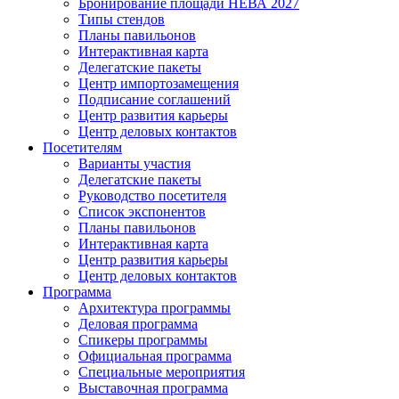
Бронирование площади НЕВА 2027
Типы стендов
Планы павильонов
Интерактивная карта
Делегатские пакеты
Центр импортозамещения
Подписание соглашений
Центр развития карьеры
Центр деловых контактов
Посетителям
Варианты участия
Делегатские пакеты
Руководство посетителя
Список экспонентов
Планы павильонов
Интерактивная карта
Центр развития карьеры
Центр деловых контактов
Программа
Архитектура программы
Деловая программа
Спикеры программы
Официальная программа
Специальные мероприятия
Выставочная программа