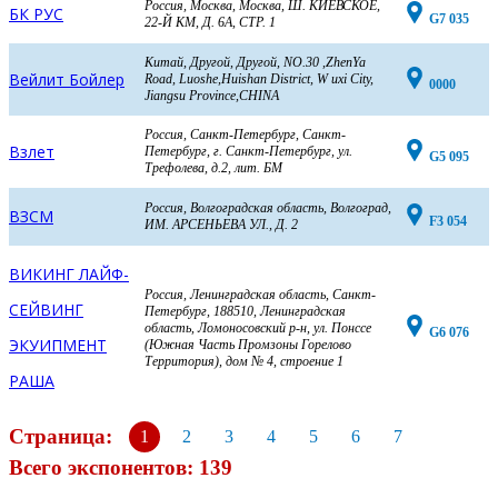
Россия, Москва, Москва, Ш. КИЕВСКОЕ,
БК РУС
G7 035
22-Й КМ, Д. 6А, СТР. 1
Китай, Другой, Другой, NO.30 ,ZhenYa
Вейлит Бойлер
Road, Luoshe,Huishan District, W uxi City,
0000
Jiangsu Province,CHINA
Россия, Санкт-Петербург, Санкт-
Взлет
Петербург, г. Санкт-Петербург, ул.
G5 095
Трефолева, д.2, лит. БМ
Россия, Волгоградская область, Волгоград,
ВЗСМ
F3 054
ИМ. АРСЕНЬЕВА УЛ., Д. 2
ВИКИНГ ЛАЙФ-
Россия, Ленинградская область, Санкт-
СЕЙВИНГ
Петербург, 188510, Ленинградская
область, Ломоносовский р-н, ул. Понссе
G6 076
ЭКУИПМЕНТ
(Южная Часть Промзоны Горелово
Территория), дом № 4, строение 1
РАША
Страница:
1
2
3
4
5
6
7
Всего экспонентов: 139