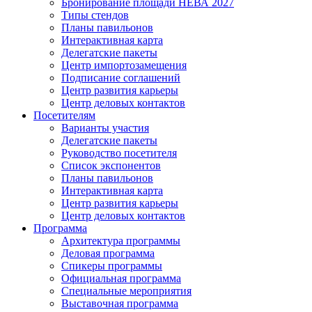
Бронирование площади НЕВА 2027
Типы стендов
Планы павильонов
Интерактивная карта
Делегатские пакеты
Центр импортозамещения
Подписание соглашений
Центр развития карьеры
Центр деловых контактов
Посетителям
Варианты участия
Делегатские пакеты
Руководство посетителя
Список экспонентов
Планы павильонов
Интерактивная карта
Центр развития карьеры
Центр деловых контактов
Программа
Архитектура программы
Деловая программа
Спикеры программы
Официальная программа
Специальные мероприятия
Выставочная программа