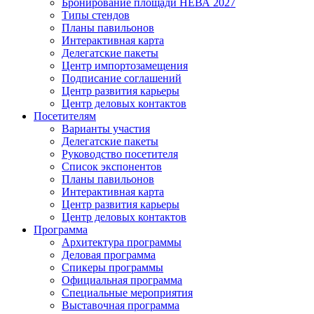
Бронирование площади НЕВА 2027
Типы стендов
Планы павильонов
Интерактивная карта
Делегатские пакеты
Центр импортозамещения
Подписание соглашений
Центр развития карьеры
Центр деловых контактов
Посетителям
Варианты участия
Делегатские пакеты
Руководство посетителя
Список экспонентов
Планы павильонов
Интерактивная карта
Центр развития карьеры
Центр деловых контактов
Программа
Архитектура программы
Деловая программа
Спикеры программы
Официальная программа
Специальные мероприятия
Выставочная программа