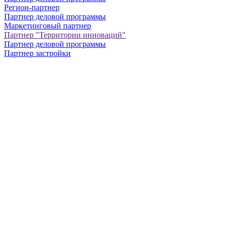
Регион-партнер
Партнер деловой программы
Маркетинговый партнер
Партнер "Территории инноваций"
Партнер деловой программы
Партнер застройки
+7 (812)
321-26-76
info@nevainter.com
info@nevainter.ru
197110, г. Санкт-Петербург, вн.тер.г. муниципальный округ Чкаловское,
Большая Зеленина, д. 24, стр. 1, пом. 104н.
Публичная оферта
Соглашение о персональных данных
Соглашение о персональных данных Мобильное
приложение
Настоящий сайт использует cookies для оптимальной
работы системы