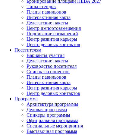
Бронирование площади НЕВА 2027
Типы стендов
Планы павильонов
Интерактивная карта
Делегатские пакеты
Центр импортозамещения
Подписание соглашений
Центр развития карьеры
Центр деловых контактов
Посетителям
Варианты участия
Делегатские пакеты
Руководство посетителя
Список экспонентов
Планы павильонов
Интерактивная карта
Центр развития карьеры
Центр деловых контактов
Программа
Архитектура программы
Деловая программа
Спикеры программы
Официальная программа
Специальные мероприятия
Выставочная программа