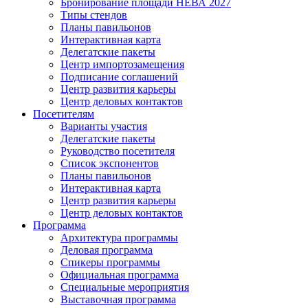
Бронирование площади НЕВА 2027
Типы стендов
Планы павильонов
Интерактивная карта
Делегатские пакеты
Центр импортозамещения
Подписание соглашений
Центр развития карьеры
Центр деловых контактов
Посетителям
Варианты участия
Делегатские пакеты
Руководство посетителя
Список экспонентов
Планы павильонов
Интерактивная карта
Центр развития карьеры
Центр деловых контактов
Программа
Архитектура программы
Деловая программа
Спикеры программы
Официальная программа
Специальные мероприятия
Выставочная программа