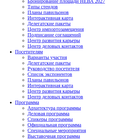
Бронирование площади НЕВА 2027
Типы стендов
Планы павильонов
Интерактивная карта
Делегатские пакеты
Центр импортозамещения
Подписание соглашений
Центр развития карьеры
Центр деловых контактов
Посетителям
Варианты участия
Делегатские пакеты
Руководство посетителя
Список экспонентов
Планы павильонов
Интерактивная карта
Центр развития карьеры
Центр деловых контактов
Программа
Архитектура программы
Деловая программа
Спикеры программы
Официальная программа
Специальные мероприятия
Выставочная программа