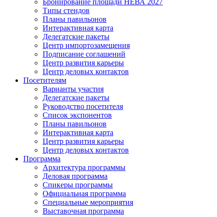
Бронирование площади НЕВА 2027
Типы стендов
Планы павильонов
Интерактивная карта
Делегатские пакеты
Центр импортозамещения
Подписание соглашений
Центр развития карьеры
Центр деловых контактов
Посетителям
Варианты участия
Делегатские пакеты
Руководство посетителя
Список экспонентов
Планы павильонов
Интерактивная карта
Центр развития карьеры
Центр деловых контактов
Программа
Архитектура программы
Деловая программа
Спикеры программы
Официальная программа
Специальные мероприятия
Выставочная программа